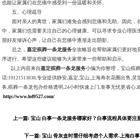
也能让家属们在悲痛中感受到一份温暖和关怀。
五、心理疏导
面对亲人的离世，家属们难免会感到悲痛和无助。因此，在
中，家属们也需要关注自己的心理健康。可以寻求专业心理医
朋好友倾诉心声，让自己在悲痛中逐渐走出阴影。
总之，
嘉定殡葬一条龙服务
全攻略旨在帮助家属们更好地
序进行。希望这些建议能够为大家带来一些帮助和启示。
以上内容来自
嘉定殡葬一条龙服务
小编为你整理，宝山殡
话:19121513838,专业提供静安,嘉定,宝山,上海寿衣花圈出售
务,殡葬一条龙包办价格透明,24小时快速上门,丧事无忧更省心
http://www.lol9527.com/
上一篇: 宝山 白事一条龙服务哪家好？白事流程具体要注
下一篇: 宝山 骨灰盒时需仔细考虑个人需求-上海白